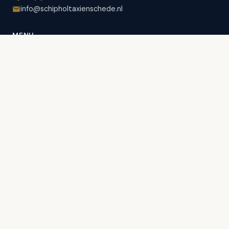
info@schipholtaxienschede.nl
MENU
Schipholtaxi
Schipholtaxiservice
Business Service
Alle luchthavens
Goede ervaringen
Werken bij
Tarieven
Contact
WAAROM BIJ SCHIPHOLTAXI ENSCHEDE?
Online reserveren
Gemakkelijk betalen
Mercedes wagenpark